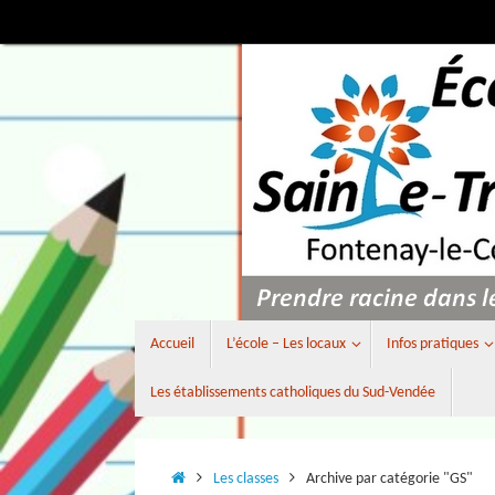
Passer
au
contenu
Passer
Accueil
L’école – Les locaux
Infos pratiques
au
contenu
Les établissements catholiques du Sud-Vendée
Accueil
Les classes
Archive par catégorie "GS"