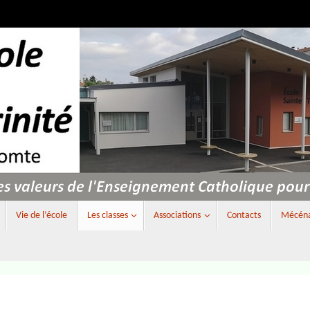
Vie de l’école
Les classes
Associations
Contacts
Mécénat