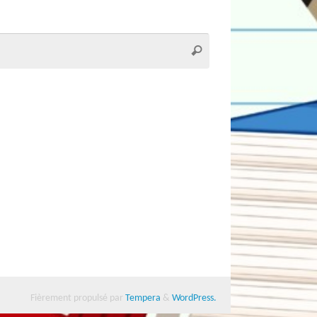
Recherche
Rechercher
pour
:
Fièrement propulsé par
Tempera
&
WordPress.