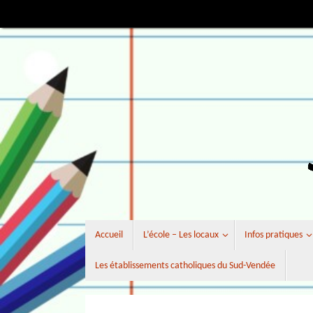
Passer
au
contenu
Passer
Accueil
L’école – Les locaux
Infos pratiques
au
contenu
Les établissements catholiques du Sud-Vendée